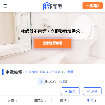
一鍵叫修
找師傅不用等，立即發案填需求！
發案獲得報價
水電維修
抓漏/堵塞
處理窗戶漏水
花蓮縣
1
第1/1頁，
共
2
筆
篩選
地區
評價
上線時間
價格
熱門