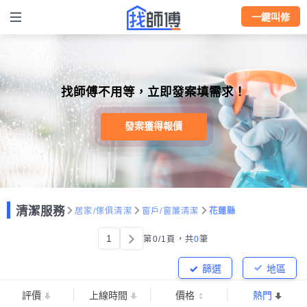
一鍵叫修
找師傅不用等，立即發案填需求！
發案獲得報價
清潔服務
居家/傢俱清潔
窗戶/窗簾清潔
花蓮縣
1
第0/1頁，
共
0
筆
篩選
地區
評價
上線時間
價格
熱門