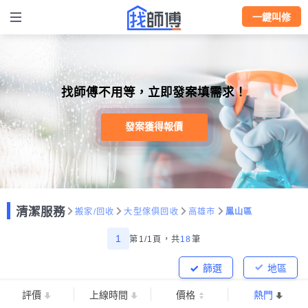
一鍵叫修
找師傅不用等，立即發案填需求！
發案獲得報價
清潔服務
搬家/回收
大型傢俱回收
高雄市
鳳山區
1
第1/1頁，
共
18
筆
篩選
地區
評價
上線時間
價格
熱門