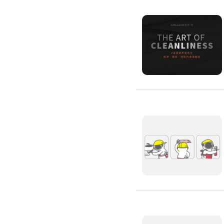
除蟲、除塵蟎
除塵蟎
除螞蟻
除蟑螂
除跳蚤
白蟻防治
滅鼠公司
除甲醛公司
搬家/回收
搬家公司
搬運家具