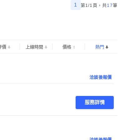
1
第1/1頁，
共
17
筆
評價
上線時間
價格
熱門
洽談後報價
服務詳情
洽談後報價