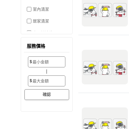
室內清潔
居家清潔
水晶燈清洗
空屋打掃
服務價格
居家收納
$
搬家/裝潢後清潔
|
大掃除
$
辦公室清潔
裝潢細清
外牆清潔
招牌清潔