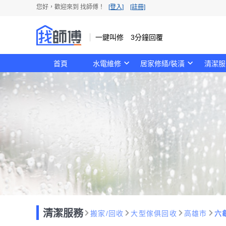
您好，歡迎來到 找師傅！
[登入]
[註冊]
一鍵叫修 3分鐘回覆
首頁
水電維修
居家修繕/裝潢
清潔服
清潔服務
搬家/回收
大型傢俱回收
高雄市
六