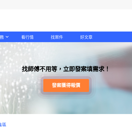
務
看行情
找案件
好文章
找師傅不用等，立即發案填需求！
發案獲得報價
龜區