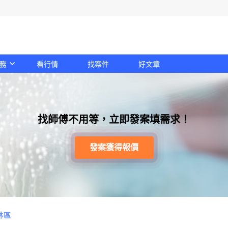
務
看行情
找案件
好文章
找師傅不用等，立即發案填需求！
發案獲得報價
林區