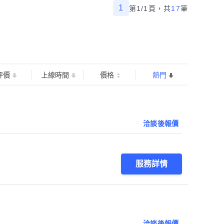
1
第1/1頁，
共
17
筆
評價
上線時間
價格
熱門
洽談後報價
服務詳情
洽談後報價