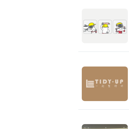
除蟲、除塵蟎
除塵蟎
除螞蟻
除蟑螂
除跳蚤
白蟻防治
滅鼠公司
除甲醛公司
搬家/回收
搬家公司
搬運家具