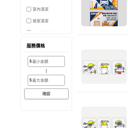
室內清潔
居家清潔
水晶燈清洗
空屋打掃
服務價格
居家收納
$
搬家/裝潢後清潔
|
大掃除
$
辦公室清潔
裝潢細清
外牆清潔
招牌清潔