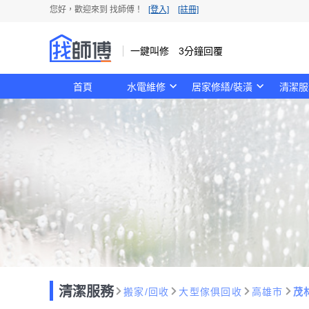
您好，歡迎來到 找師傅！
[登入]
[註冊]
一鍵叫修 3分鐘回覆
首頁
水電維修
居家修繕/裝潢
清潔服
清潔服務
搬家/回收
大型傢俱回收
高雄市
茂