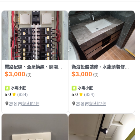
電路配線、全屋換線、開關箱整理
衛浴設備裝修、水龍頭裝修、熱水器裝修
$3,000
$3,000
/天
/天
水電小莊
水電小莊
5.0
(834)
5.0
(834)
高雄市
與其他2個
高雄市
與其他2個