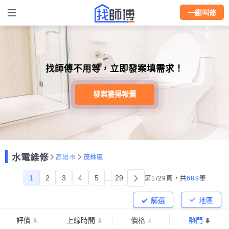
一鍵叫修
找師傅不用等，立即發案填需求！
發案獲得報價
水電維修
高雄市
茂林區
1
2
3
4
5
...
29
第1/29頁，
共
689
筆
篩選
地區
評價
上線時間
價格
熱門