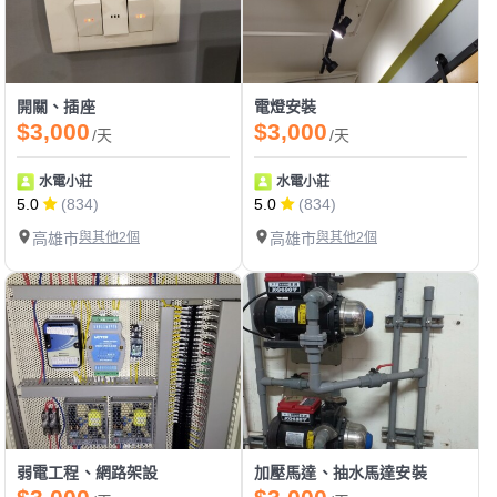
開關、插座
電燈安裝
$3,000
$3,000
/天
/天
水電小莊
水電小莊
5.0
(834)
5.0
(834)
高雄市
與其他2個
高雄市
與其他2個
弱電工程、網路架設
加壓馬達、抽水馬達安裝