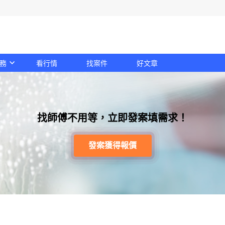
務
看行情
找案件
好文章
找師傅不用等，立即發案填需求！
發案獲得報價