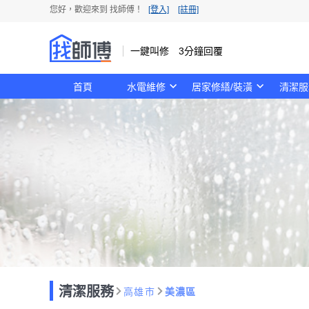
您好，歡迎來到 找師傅！
[登入]
[註冊]
一鍵叫修 3分鐘回覆
首頁
水電維修
居家修繕/裝潢
清潔服
清潔服務
高雄市
美濃區