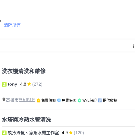
清除所有
洗衣機清洗和維修
tony
4.8
(272)
高雄市
與其他7個
免費估價
免費保固
安心保證
提供收據
水塔與冷熱水管清洗
4.9
(120)
玖冷冷氣、家用水電工作室