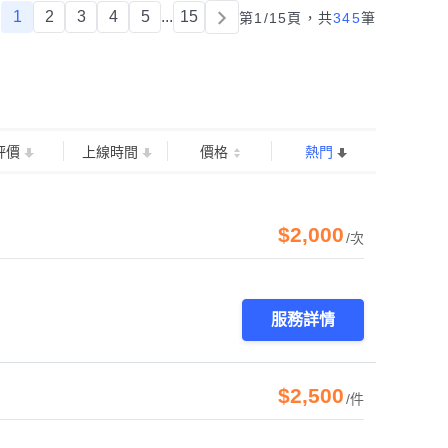
1
2
3
4
5
...
15
第1/15頁，
共
345
筆
評價
上線時間
價格
熱門
$2,000
/次
服務詳情
$2,500
/件