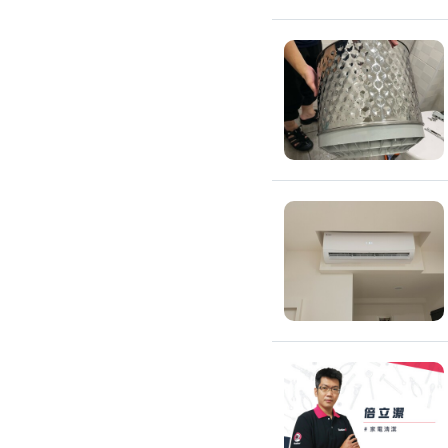
除蟲、除塵蟎
除塵蟎
除螞蟻
除蟑螂
除跳蚤
白蟻防治
滅鼠公司
除甲醛公司
搬家/回收
搬家公司
搬運家具