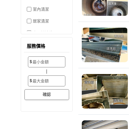
室內清潔
居家清潔
水晶燈清洗
空屋打掃
服務價格
居家收納
$
搬家/裝潢後清潔
|
大掃除
$
辦公室清潔
裝潢細清
外牆清潔
招牌清潔