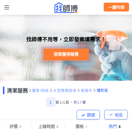
一鍵叫修
找師傅不用等，立即發案填需求！
發案獲得報價
清潔服務
搬家/回收
大型傢俱回收
高雄市
彌陀區
1
第1/1頁，
共
17
筆
篩選
地區
評價
上線時間
價格
熱門