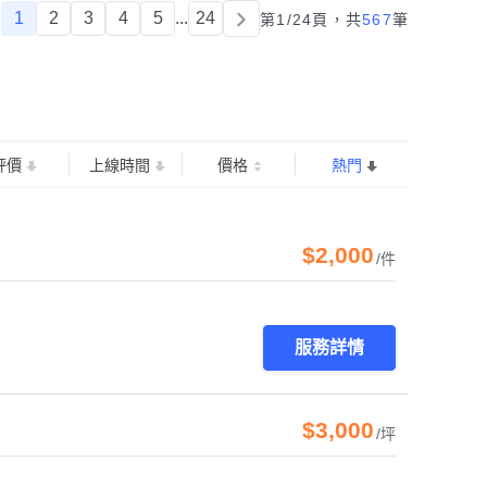
1
2
3
4
5
...
24
第1/24頁，
共
567
筆
評價
上線時間
價格
熱門
$2,000
/件
服務詳情
$3,000
/坪