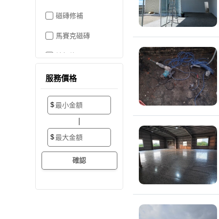
磁磚修補
馬賽克磁磚
地板施工
地板維修
服務價格
地板拋光打蠟
$
地板防滑施工
|
塑膠地板工程
$
實木地板
超耐磨地板
海島型木地板
卡扣式地板