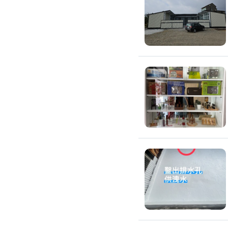
滲透硬化地坪
SPC石塑卡扣式地板
大理石地板裝潢
大理石工程
大理石維修
大理石地板清潔
水泥地板
防水地板
木地板打磨翻新
踢腳板施工
訂製地毯