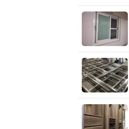
浴室油漆
壁紙施工
天花板壁紙施作
電視牆壁紙施作
文化石壁紙施作
大理石壁紙施作
清水模壁紙施作
門窗裝修
窗戶安裝維修
百葉窗裝修
鋁門窗裝修