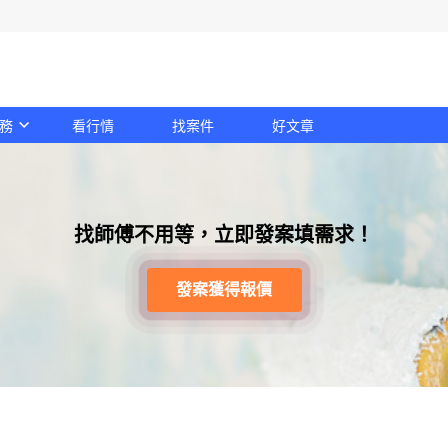
務
看行情
找案件
好文章
找師傅不用等，立即發案填需求！
發案獲得報價