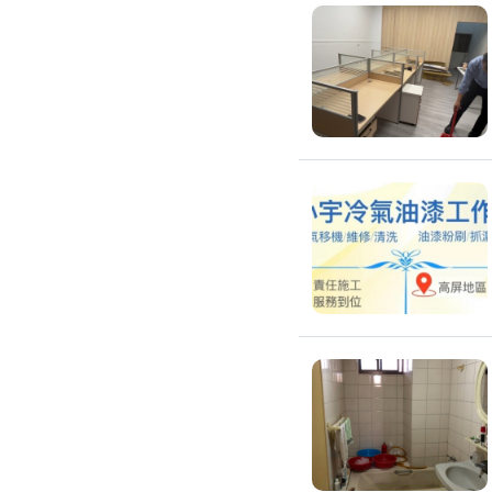
高架地板施工
輕鋼架/天花板
鑽孔/切割
泥作工程
木質裝潢
石材美容
噪音工程
油漆/壁紙
油漆粉刷
批土
房間油漆