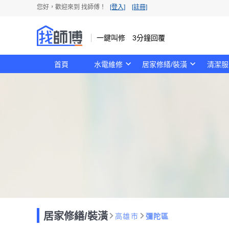
您好，歡迎來到 找師傅！
[登入]
[註冊]
一鍵叫修 3分鐘回覆
首頁
水電維修
居家修繕/裝潢
清潔服
居家修繕/裝潢
高雄市
彌陀區