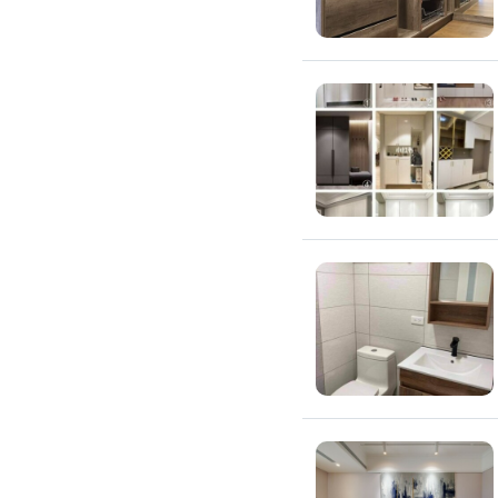
氣密窗裝修
紗窗裝修
防盜窗裝修
落地窗裝修
鐵窗裝修
隱形鐵窗裝修
鋁格柵裝修
隔音窗裝修
玻璃隔熱施工
玻璃裝修
窗簾訂製