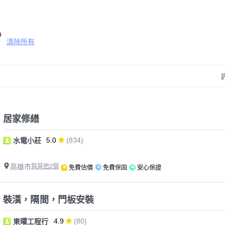
清除所有
居家修繕
5.0
(834)
水電小莊
高雄市
與其他2個
免費估價
免費保固
安心保證
裝潢，隔間，門板安裝
4.9
(80)
東曜工程行