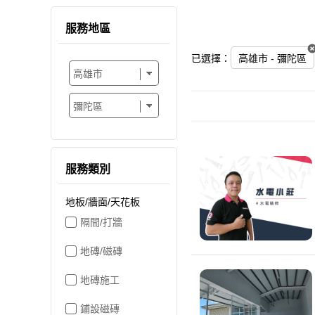
服務地區
已選擇：
高雄市 - 彌陀區
服務類別
地板/牆面/天花板
隔間/打牆
地磚/磁磚
地磚施工
鋪設磁磚