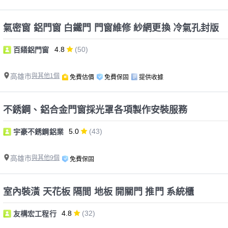
氣密窗 鋁門窗 白鐵門 門窗維修 紗網更換 冷氣孔封版
4.8
(50)
百繕鋁門窗
高雄市
與其他1個
免費估價
免費保固
提供收據
不銹鋼、鋁合金門窗採光罩各項製作安裝服務
5.0
(43)
宇豪不銹鋼鋁業
高雄市
與其他9個
免費保固
室內裝潢 天花板 隔間 地板 開關門 推門 系統櫃
4.8
(32)
友構宏工程行