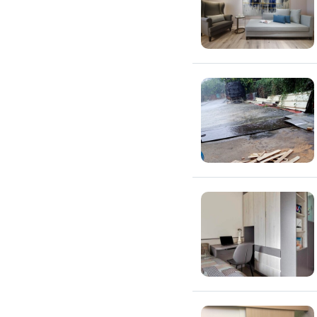
窗簾裝修
捲簾裝修
羅馬簾裝修
門片安裝維修
木門裝修
玻璃門裝修
浴室門裝修
塑膠拉門
拉門裝修
隔音門裝修
穀倉門裝修