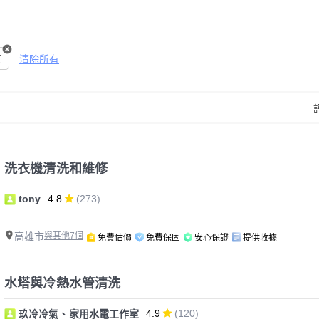
區
清除所有
洗衣機清洗和維修
tony
4.8
(273)
高雄市
與其他7個
免費估價
免費保固
安心保證
提供收據
水塔與冷熱水管清洗
4.9
(120)
玖冷冷氣、家用水電工作室