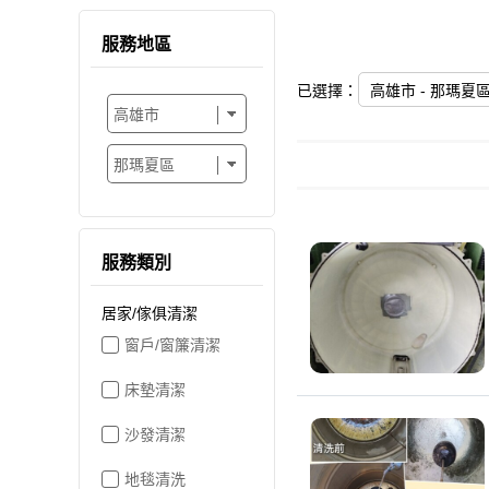
服務地區
已選擇：
高雄市 - 那瑪夏
服務類別
居家/傢俱清潔
窗戶/窗簾清潔
床墊清潔
沙發清潔
地毯清洗