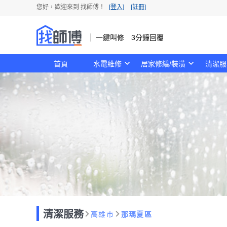
您好，歡迎來到 找師傅！
[登入]
[註冊]
一鍵叫修 3分鐘回覆
首頁
水電維修
居家修繕/裝潢
清潔服
清潔服務
高雄市
那瑪夏區