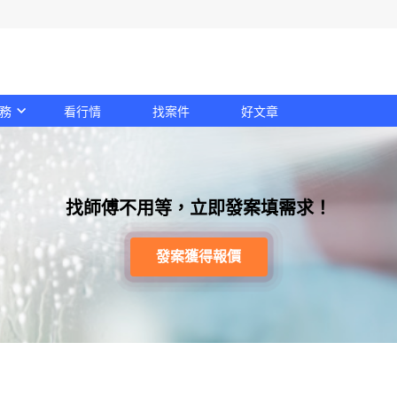
務
看行情
找案件
好文章
找師傅不用等，立即發案填需求！
發案獲得報價