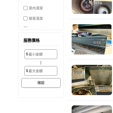
室內清潔
居家清潔
水晶燈清洗
空屋打掃
服務價格
居家收納
$
搬家/裝潢後清潔
|
大掃除
$
辦公室清潔
裝潢細清
外牆清潔
招牌清潔