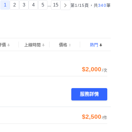
1
2
3
4
5
...
15
第1/15頁，
共
340
筆
評價
上線時間
價格
熱門
$2,000
/次
服務詳情
$2,500
/件