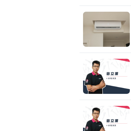
除蟲、除塵蟎
除塵蟎
除螞蟻
除蟑螂
除跳蚤
白蟻防治
滅鼠公司
除甲醛公司
搬家/回收
搬家公司
搬運家具