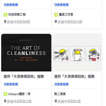
洽談後報價
洽談後報價
玖冠消毒工程
藝塗工作室
高雄市
與其他8個
高雄市
與其他10個
提供「大型傢俱回收」服務
提供「大型傢俱回收」服務
洽談後報價
洽談後報價
UGuard優家・淨
熊二清潔
高雄市
與其他10個
高雄市
與其他2個