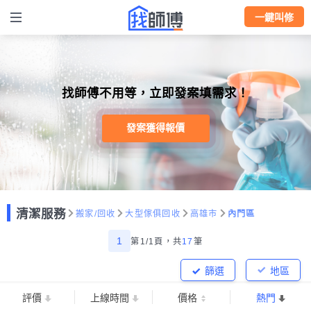
一鍵叫修
找師傅不用等，立即發案填需求！
發案獲得報價
清潔服務
搬家/回收
大型傢俱回收
高雄市
內門區
1
第1/1頁，
共
17
筆
篩選
地區
評價
上線時間
價格
熱門