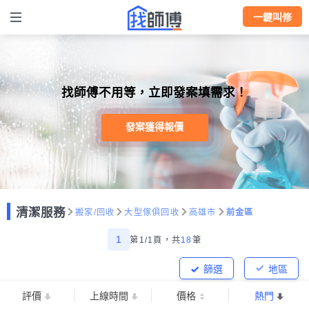
一鍵叫修
找師傅不用等，立即發案填需求！
發案獲得報價
清潔服務
搬家/回收
大型傢俱回收
高雄市
前金區
1
第1/1頁，
共
18
筆
篩選
地區
評價
上線時間
價格
熱門