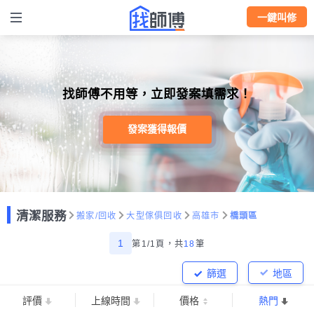
一鍵叫修
找師傅不用等，立即發案填需求！
發案獲得報價
清潔服務
搬家/回收
大型傢俱回收
高雄市
橋頭區
1
第1/1頁，
共
18
筆
篩選
地區
評價
上線時間
價格
熱門