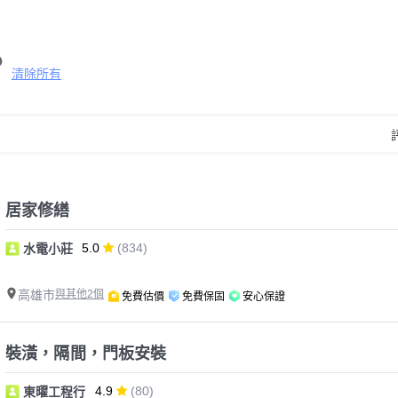
清除所有
居家修繕
5.0
(834)
水電小莊
高雄市
與其他2個
免費估價
免費保固
安心保證
裝潢，隔間，門板安裝
4.9
(80)
東曜工程行