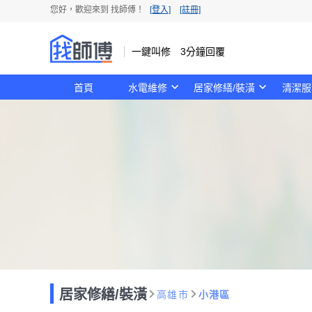
您好，歡迎來到 找師傅！
[登入]
[註冊]
一鍵叫修 3分鐘回覆
首頁
水電維修
居家修繕/裝潢
清潔服
居家修繕/裝潢
高雄市
小港區