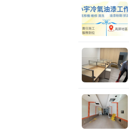
高架地板施工
輕鋼架/天花板
鑽孔/切割
泥作工程
木質裝潢
石材美容
噪音工程
油漆/壁紙
油漆粉刷
批土
房間油漆