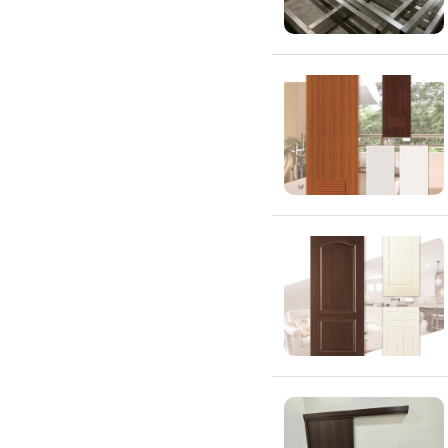
氣密窗裝修
紗窗裝修
防盜窗裝修
落地窗裝修
鐵窗裝修
隱形鐵窗裝修
鋁格柵裝修
隔音窗裝修
玻璃隔熱施工
玻璃裝修
窗簾訂製