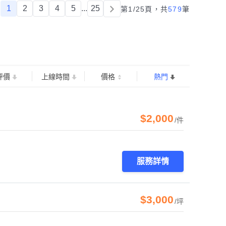
1
2
3
4
5
...
25
第1/25頁，
共
579
筆
評價
上線時間
價格
熱門
$2,000
/件
服務詳情
$3,000
/坪