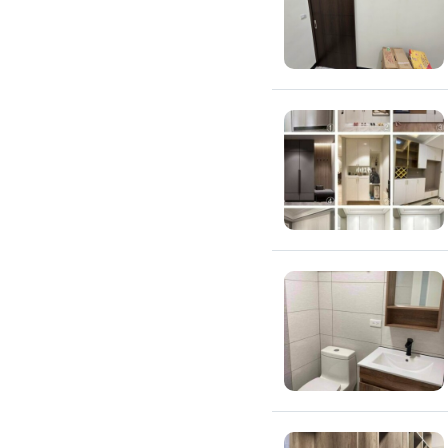
窗簾裝修
捲簾裝修
羅馬簾裝修
門片安裝維修
木門裝修
玻璃門裝修
浴室門裝修
塑膠拉門
拉門裝修
隔音門裝修
穀倉門裝修