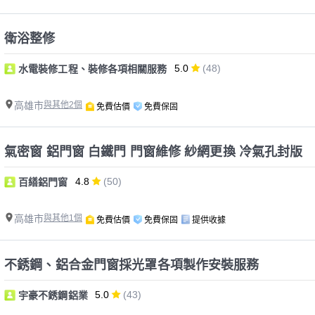
衛浴整修
5.0
(48)
水電裝修工程、裝修各項相關服務
高雄市
與其他2個
免費估價
免費保固
氣密窗 鋁門窗 白鐵門 門窗維修 紗網更換 冷氣孔封版
4.8
(50)
百繕鋁門窗
高雄市
與其他1個
免費估價
免費保固
提供收據
不銹鋼、鋁合金門窗採光罩各項製作安裝服務
5.0
(43)
宇豪不銹鋼鋁業