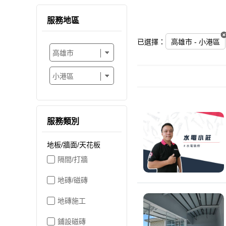
服務地區
已選擇：
高雄市 - 小港區
服務類別
地板/牆面/天花板
隔間/打牆
地磚/磁磚
地磚施工
鋪設磁磚