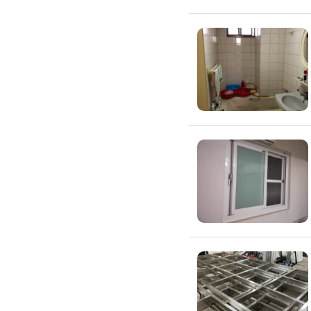
浴室油漆
壁紙施工
天花板壁紙施作
電視牆壁紙施作
文化石壁紙施作
大理石壁紙施作
清水模壁紙施作
門窗裝修
窗戶安裝維修
百葉窗裝修
鋁門窗裝修