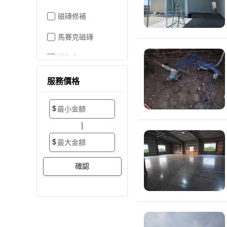
磁磚修補
馬賽克磁磚
地板施工
地板維修
服務價格
地板拋光打蠟
$
地板防滑施工
|
塑膠地板工程
$
實木地板
超耐磨地板
海島型木地板
卡扣式地板