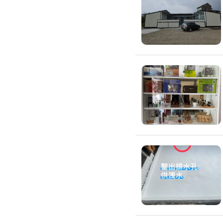
滲透硬化地坪
SPC石塑卡扣式地板
大理石地板裝潢
大理石工程
大理石維修
大理石地板清潔
水泥地板
防水地板
木地板打磨翻新
踢腳板施工
訂製地毯