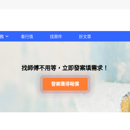
務
看行情
找案件
好文章
找師傅不用等，立即發案填需求！
發案獲得報價