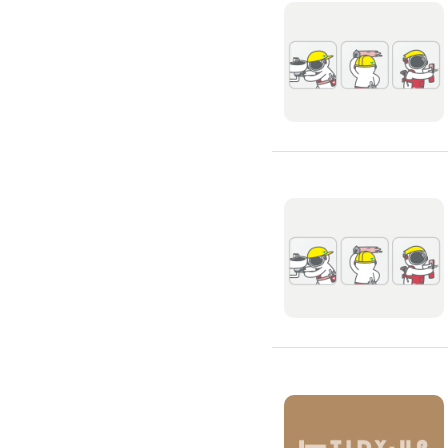
除蟲、除塵蟎
除塵蟎
除螞蟻
除蟑螂
除跳蚤
白蟻防治
滅鼠公司
除甲醛公司
搬家/回收
搬家公司
搬運家具