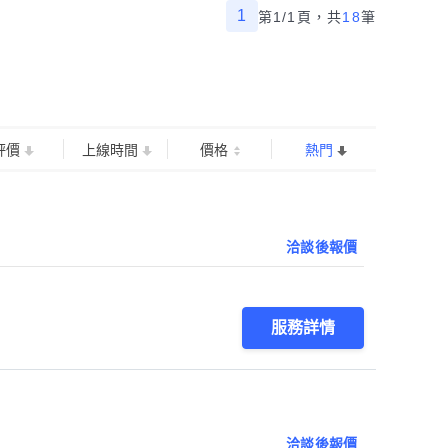
1
第1/1頁，
共
18
筆
評價
上線時間
價格
熱門
洽談後報價
服務詳情
洽談後報價