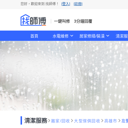
您好，歡迎來到 找師傅！
[登入]
[註冊]
一鍵叫修 3分鐘回覆
首頁
水電維修
居家修繕/裝潢
清潔服
清潔服務
搬家/回收
大型傢俱回收
高雄市
左