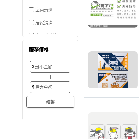
室內清潔
居家清潔
水晶燈清洗
空屋打掃
服務價格
居家收納
$
搬家/裝潢後清潔
|
大掃除
$
辦公室清潔
裝潢細清
外牆清潔
招牌清潔