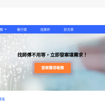
務
看行情
找案件
好文章
找師傅不用等，立即發案填需求！
發案獲得報價
營區