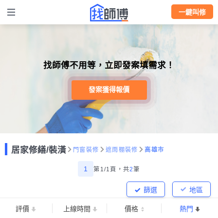
一鍵叫修
找師傅不用等，立即發案填需求！
發案獲得報價
居家修繕/裝潢
門窗裝修
遮雨棚裝修
高雄市
1
第1/1頁，
共
2
筆
篩選
地區
評價
上線時間
價格
熱門