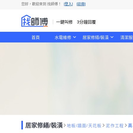
您好，歡迎來到 找師傅！
[登入]
[註冊]
一鍵叫修 3分鐘回覆
首頁
水電維修
居家修繕/裝潢
清潔服
居家修繕/裝潢
地板/牆面/天花板
泥作工程
高