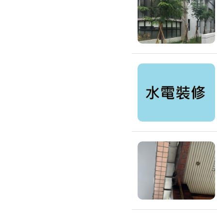
滲透硬化地坪
SPC石塑卡扣式地板
大理石地板裝潢
大理石工程
大理石維修
大理石地板清潔
水泥地板
防水地板
木地板打磨翻新
踢腳板施工
訂製地毯