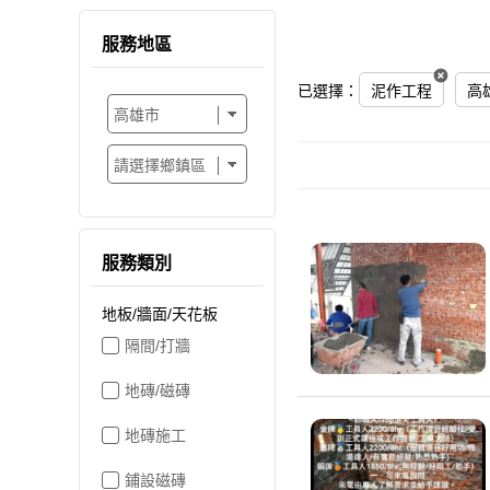
服務地區
已選擇：
泥作工程
高
服務類別
地板/牆面/天花板
隔間/打牆
地磚/磁磚
地磚施工
鋪設磁磚