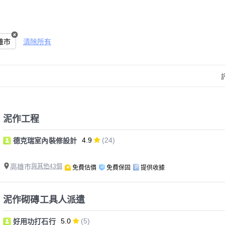
雄市
清除所有
泥作工程
4.9
(24)
德克瑞室內裝修設計
高雄市
與其他43個
免費估價
免費保固
提供收據
泥作砌磚工具人派遣
5.0
(5)
好用功打石行