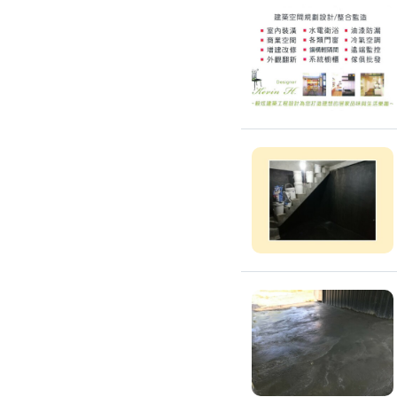
高架地板施工
輕鋼架/天花板
鑽孔/切割
泥作工程
木質裝潢
石材美容
噪音工程
油漆/壁紙
油漆粉刷
批土
房間油漆