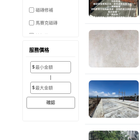
磁磚修補
馬賽克磁磚
地板施工
地板維修
服務價格
地板拋光打蠟
$
地板防滑施工
|
塑膠地板工程
$
實木地板
超耐磨地板
海島型木地板
卡扣式地板