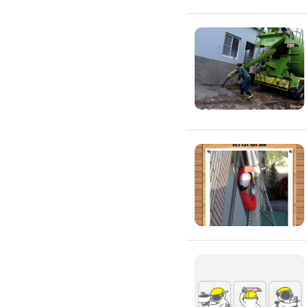
浴室油漆
壁紙施工
天花板壁紙施作
電視牆壁紙施作
文化石壁紙施作
大理石壁紙施作
清水模壁紙施作
門窗裝修
窗戶安裝維修
百葉窗裝修
鋁門窗裝修