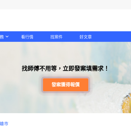
務
看行情
找案件
好文章
找師傅不用等，立即發案填需求！
發案獲得報價
雄市