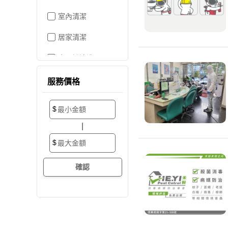
室內清潔
居家清潔
水晶燈清洗
空屋打掃
服務價格
居家收納
$
搬家/裝潢後清潔
|
大掃除
$
辦公室清潔
裝潢細清
外牆清潔
招牌清潔