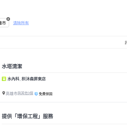
雄市
清除所有
水塔清潔
水內科_杊沐森屏東店
高雄市
與其他3個
免費保固
提供「環保工程」服務