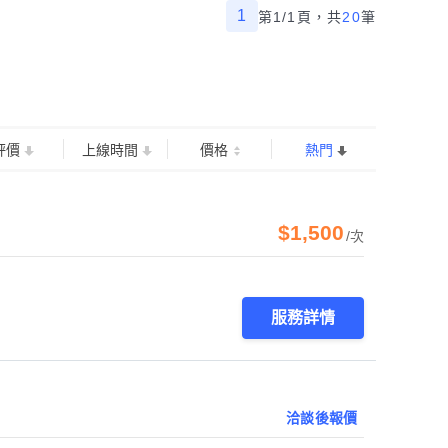
1
第1/1頁，
共
20
筆
評價
上線時間
價格
熱門
$1,500
/次
服務詳情
洽談後報價