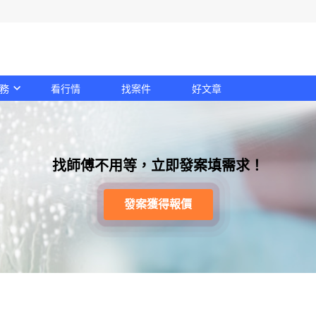
務
看行情
找案件
好文章
找師傅不用等，立即發案填需求！
發案獲得報價