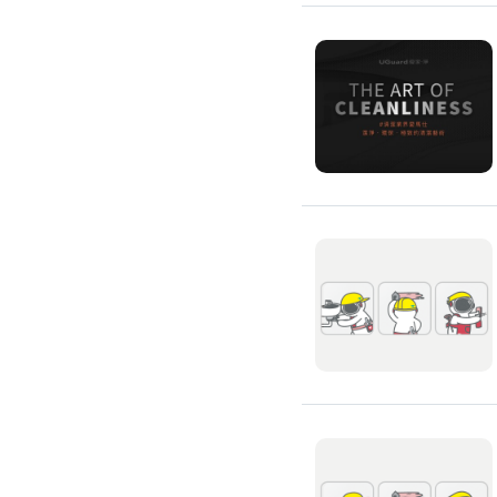
除蟲、除塵蟎
除塵蟎
除螞蟻
除蟑螂
除跳蚤
白蟻防治
滅鼠公司
除甲醛公司
搬家/回收
搬家公司
搬運家具