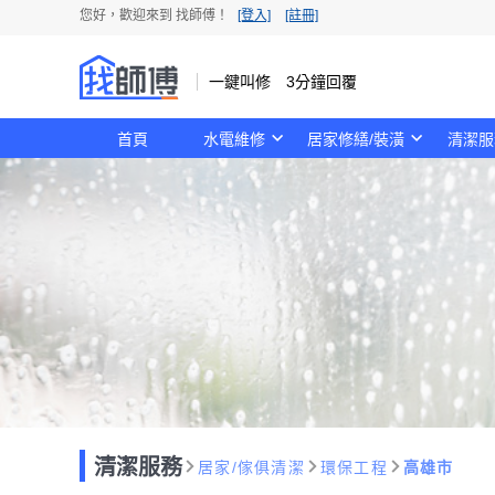
您好，歡迎來到 找師傅！
[登入]
[註冊]
一鍵叫修 3分鐘回覆
首頁
水電維修
居家修繕/裝潢
清潔服
清潔服務
居家/傢俱清潔
環保工程
高雄市