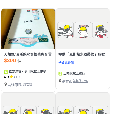
天然氣/瓦斯熱水器檢修與配置
提供「瓦斯熱水器裝修」服務
$300
/件
洽談後報價
玖冷冷氣、家用水電工作室
上裕水電工程行
4.9
(120)
高雄市
與其他27個
高雄市
與其他2個