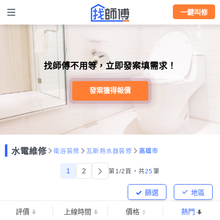
一鍵叫修
找師傅不用等，立即發案填需求！
發案獲得報價
水電維修
衛浴裝修
瓦斯熱水器裝修
高雄市
1
2
第1/2頁，
共
25
筆
篩選
地區
評價
上線時間
價格
熱門