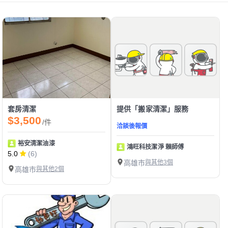
套房清潔
提供「搬家清潔」服務
$3,500
/件
洽談後報價
裕安清潔油漆
鴻旺科技潔淨 賴師傅
5.0
(6)
高雄市
與其他3個
高雄市
與其他2個