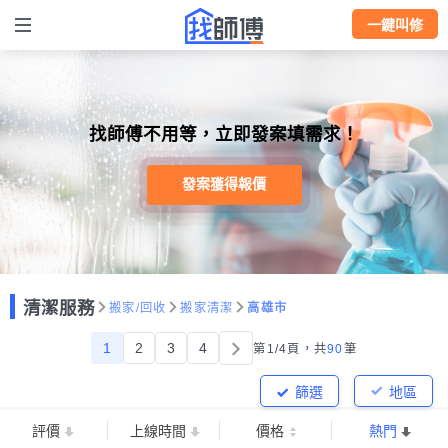
一鍵叫修
找師傅不用等，立即發案填需求！
發案獲得報價
清潔服務
搬家/回收
搬家清潔
高雄市
1
2
3
4
第1/4頁，
共
90
筆
篩選
地區
評價
上線時間
價格
熱門