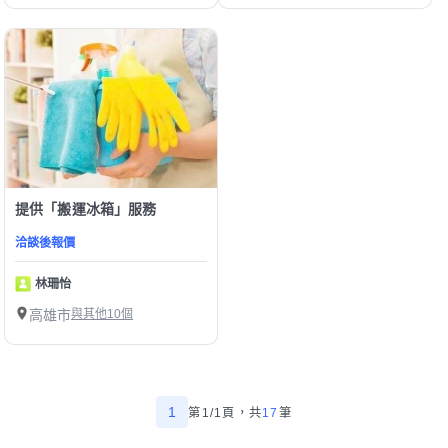
提供「搬運冰箱」服務
洽談後報價
林珊怡
高雄市
與其他10個
1
第1/1頁，
共
17
筆