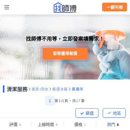
一鍵叫修
找師傅不用等，立即發案填需求！
發案獲得報價
清潔服務
搬家/回收
搬運冰箱
高雄市
1
第1/1頁，
共
17
筆
篩選
地區
評價
上線時間
價格
熱門