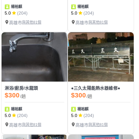
楊裕麒
楊裕麒
5.0
(204)
5.0
(204)
高雄市
與其他81個
高雄市
與其他81個
淋浴/廚房/水龍頭
●三久太陽能熱水器維修●
$300
$300
/趟
/趟
楊裕麒
楊裕麒
5.0
(204)
5.0
(204)
高雄市
與其他81個
高雄市
與其他81個