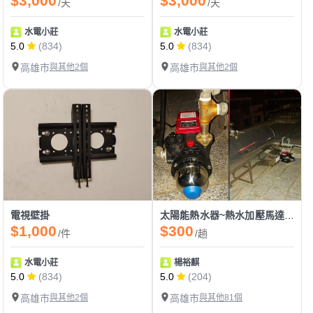
$3,000
$3,000
/天
/天
水電小莊
水電小莊
5.0
(834)
5.0
(834)
高雄市
與其他2個
高雄市
與其他2個
電視壁掛
太陽能熱水器~熱水加壓馬達~電子流控恆壓泵浦~
$1,000
$300
/件
/趟
水電小莊
楊裕麒
5.0
(834)
5.0
(204)
高雄市
與其他2個
高雄市
與其他81個