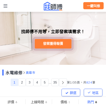
一鍵叫修
找師傅不用等，立即發案填需求！
發案獲得報價
水電維修
高雄市
1
2
3
4
5
...
35
第1/35頁，
共
824
筆
篩選
地區
評價
上線時間
價格
熱門