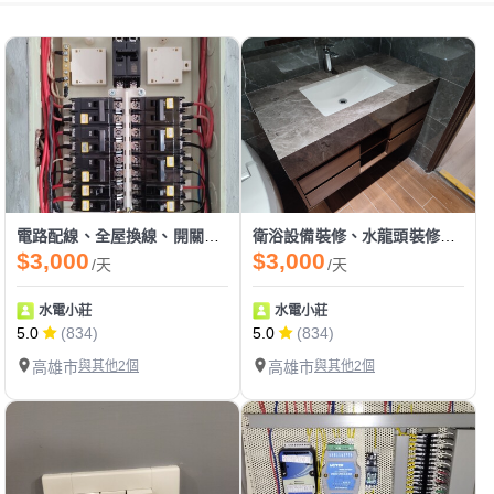
電路配線、全屋換線、開關箱整理
衛浴設備裝修、水龍頭裝修、熱水器裝修
$3,000
$3,000
/天
/天
水電小莊
水電小莊
5.0
(834)
5.0
(834)
高雄市
與其他2個
高雄市
與其他2個