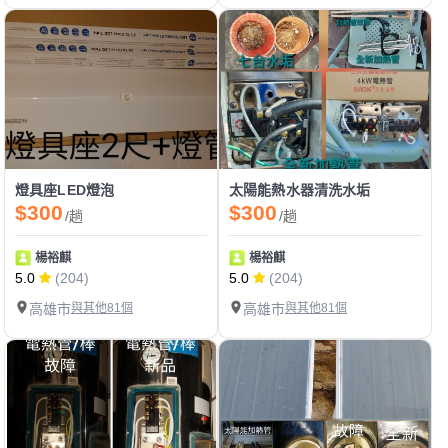
燈具座LED燈泡
太陽能熱水器清洗水垢
$300
$300
/趟
/趟
楊裕麒
楊裕麒
5.0
(204)
5.0
(204)
高雄市
與其他81個
高雄市
與其他81個