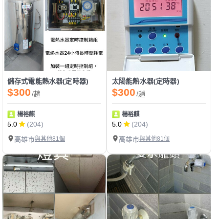
儲存式電能熱水器(定時器)
太陽能熱水器(定時器)
$300
$300
/趟
/趟
楊裕麒
楊裕麒
5.0
(204)
5.0
(204)
高雄市
與其他81個
高雄市
與其他81個