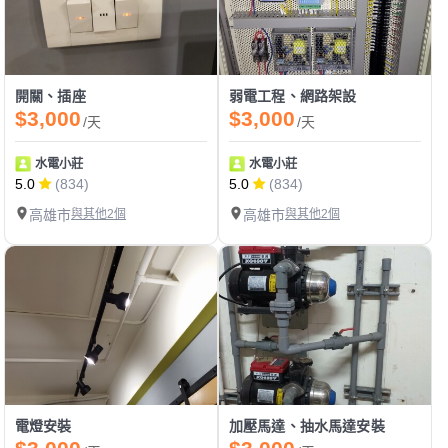
開關、插座
弱電工程、網路架設
$3,000
$3,000
/天
/天
水電小莊
水電小莊
5.0
(834)
5.0
(834)
高雄市
與其他2個
高雄市
與其他2個
電燈安裝
加壓馬達、抽水馬達安裝