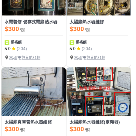
水電裝修 儲存式電能熱水器
太陽能熱水器維修
$300
$300
/趟
/趟
楊裕麒
楊裕麒
5.0
(204)
5.0
(204)
高雄市
與其他81個
高雄市
與其他81個
太陽能真空管熱水器維修
太陽能熱水器維修(定時器)
$300
$300
/趟
/趟