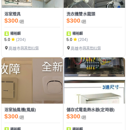
浴室燈具
洗衣機雙水龍頭
$300
$300
/趟
/趟
楊裕麒
楊裕麒
5.0
(204)
5.0
(204)
高雄市
與其他81個
高雄市
與其他81個
浴室抽風機(風扇)
儲存式電能熱水器(定時器)
$300
$300
/趟
/趟
楊裕麒
楊裕麒