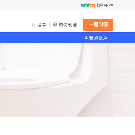
數字APP
一鍵叫修
如何刊登
搜尋
我的帳戶