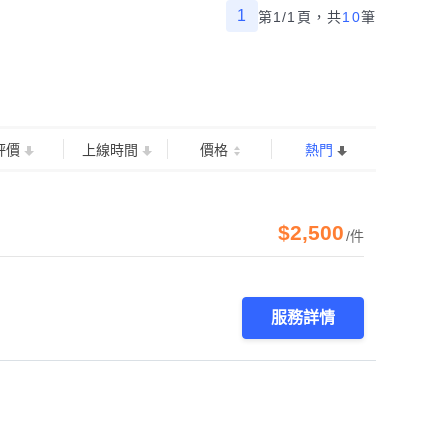
1
第1/1頁，
共
10
筆
評價
上線時間
價格
熱門
$2,500
/件
服務詳情