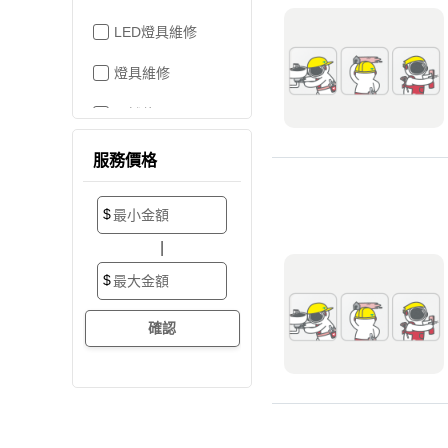
LED燈具維修
燈具維修
吊燈修理
家電維修
服務價格
洗衣機裝修
$
加壓/抽水馬達
|
抽水馬達
$
加壓馬達
開關/插座
電路配線
水管配置