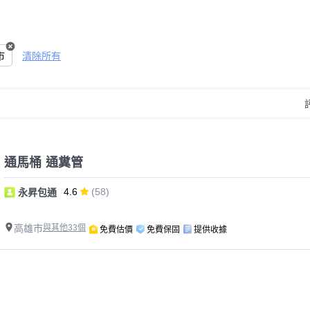
市
清除所有
通馬桶 通糞管
4.6
(58)
永昇包通
高雄市
與其他33個
免費估價
免費保固
提供收據