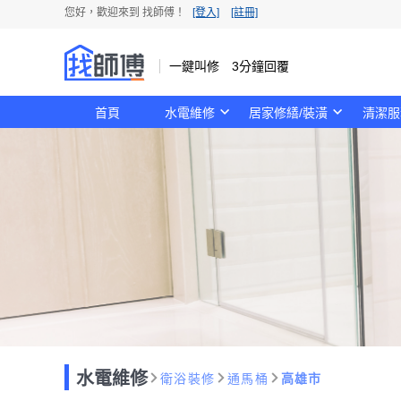
您好，歡迎來到 找師傅！
[登入]
[註冊]
一鍵叫修 3分鐘回覆
首頁
水電維修
居家修繕/裝潢
清潔服
水電維修
衛浴裝修
通馬桶
高雄市