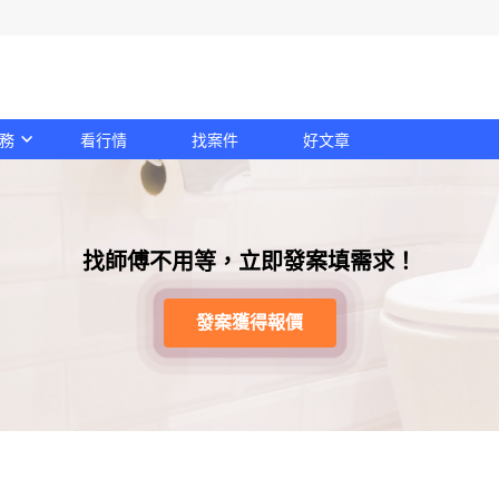
務
看行情
找案件
好文章
找師傅不用等，立即發案填需求！
發案獲得報價