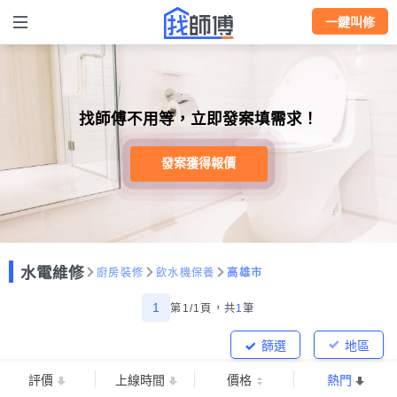
一鍵叫修
找師傅不用等，立即發案填需求！
發案獲得報價
水電維修
廚房裝修
飲水機保養
高雄市
1
第1/1頁，
共
1
筆
篩選
地區
評價
上線時間
價格
熱門