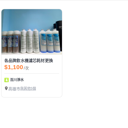
各品牌飲水機濾芯耗材更換
$1,100
/次
百川淨水
高雄市
與其他5個