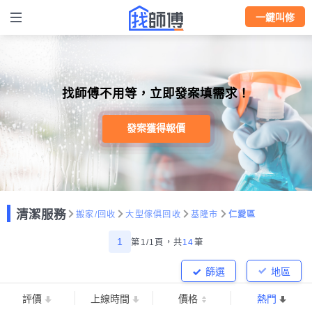
一鍵叫修
找師傅不用等，立即發案填需求！
發案獲得報價
清潔服務
搬家/回收
大型傢俱回收
基隆市
仁愛區
1
第1/1頁，
共
14
筆
篩選
地區
評價
上線時間
價格
熱門