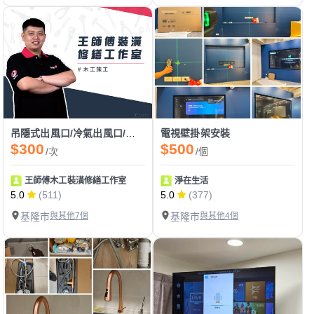
吊隱式出風口/冷氣出風口/投影機布幕口
電視壁掛架安裝
$300
$500
/次
/個
王師傅木工裝潢修繕工作室
淨在生活
5.0
(511)
5.0
(377)
基隆市
與其他7個
基隆市
與其他4個