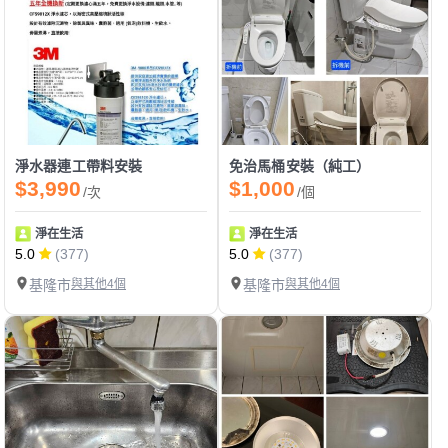
淨水器連工帶料安裝
免治馬桶安裝（純工）
$3,990
$1,000
/次
/個
淨在生活
淨在生活
5.0
(377)
5.0
(377)
基隆市
與其他4個
基隆市
與其他4個