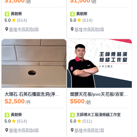
$1,000
$1,000
/趟
/趟
黃朝榮
黃朝榮
5.0
(614)
5.0
(614)
基隆市
與其他8個
基隆市
與其他8個
大理石.石英石檯面洗洞{淨水器龍頭}
塑膠天花板/pvc天花板/浴室天花板/廁所天花板
$2,500
$500
/件
/趟
黃朝榮
王師傅木工裝潢修繕工作室
5.0
(614)
5.0
(511)
基隆市
與其他8個
基隆市
與其他7個