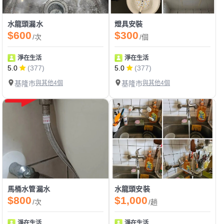
水龍頭漏水
燈具安裝
$600
$300
/次
/個
淨在生活
淨在生活
5.0
(377)
5.0
(377)
基隆市
與其他4個
基隆市
與其他4個
馬桶水管漏水
水龍頭安裝
$800
$1,000
/次
/趟
淨在生活
淨在生活