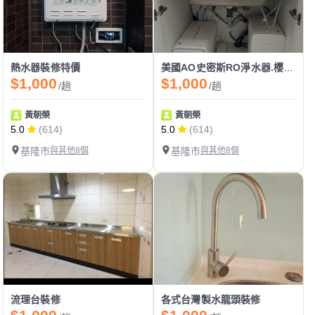
熱水器裝修特價
美國AO史密斯RO淨水器.櫻花淨水器.廚下熱飲機.
$1,000
$1,000
/趟
/趟
黃朝榮
黃朝榮
5.0
(614)
5.0
(614)
基隆市
與其他8個
基隆市
與其他8個
流理台裝修
各式台灣製水龍頭裝修