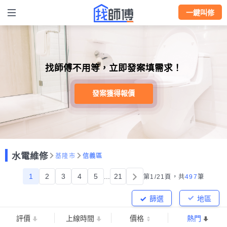
一鍵叫修
找師傅不用等，立即發案填需求！
發案獲得報價
水電維修
基隆市
信義區
1
2
3
4
5
...
21
第1/21頁，
共
497
筆
篩選
地區
評價
上線時間
價格
熱門