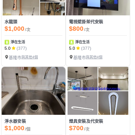
水龍頭
電視壁掛架代安裝
$1,000
$800
/次
/次
淨在生活
淨在生活
5.0
(377)
5.0
(377)
基隆市
與其他4個
基隆市
與其他4個
淨水器安裝
燈具安裝及代安裝
$1,000
$700
/個
/次