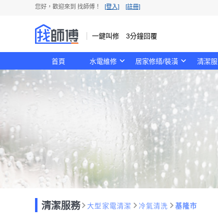
您好，歡迎來到 找師傅！
[登入]
[註冊]
一鍵叫修 3分鐘回覆
首頁
水電維修
居家修繕/裝潢
清潔服
清潔服務
大型家電清潔
冷氣清洗
基隆市