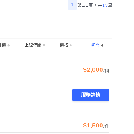
1
第1/1頁，
共
19
筆
評價
上線時間
價格
熱門
$2,000
/個
服務詳情
$1,500
/件