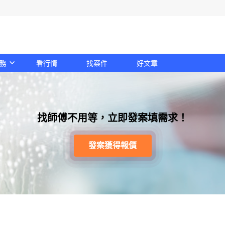
務
看行情
找案件
好文章
找師傅不用等，立即發案填需求！
發案獲得報價