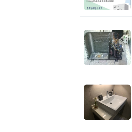
除蟲、除塵蟎
除塵蟎
除螞蟻
除蟑螂
除跳蚤
白蟻防治
滅鼠公司
除甲醛公司
搬家/回收
搬家公司
搬運家具