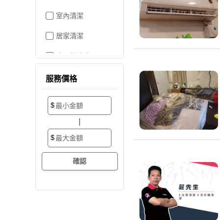
室內清潔
居家清潔
水晶燈清洗
空屋打掃
服務價格
居家收納
$
搬家/裝潢後清潔
|
大掃除
$
辦公室清潔
裝潢細清
外牆清潔
招牌清潔