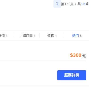
1
第1/1頁，
共
13
筆
評價
上線時間
價格
熱門
$300
/趟
服務詳情