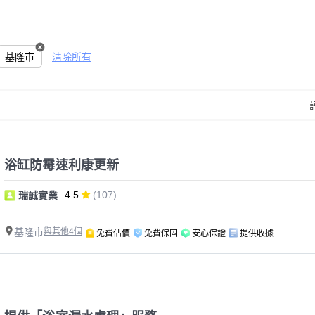
基隆市
清除所有
浴缸防霉速利康更新
4.5
(107)
瑞誠實業
基隆市
與其他4個
免費估價
免費保固
安心保證
提供收據