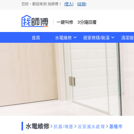
您好，歡迎來到 找師傅！
[登入]
[註冊]
一鍵叫修 3分鐘回覆
首頁
水電維修
居家修繕/裝潢
清潔服
水電維修
抓漏/堵塞
浴室漏水處理
基隆市