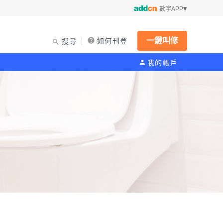
數字APP
一鍵叫修
如何刊登
搜尋
我的帳戶