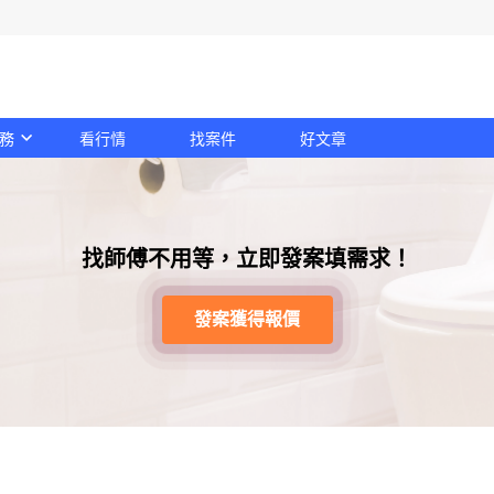
務
看行情
找案件
好文章
找師傅不用等，立即發案填需求！
發案獲得報價