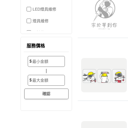
LED燈具維修
燈具維修
吊燈修理
家電維修
服務價格
洗衣機裝修
$
加壓/抽水馬達
|
抽水馬達
$
加壓馬達
開關/插座
電路配線
水管配置