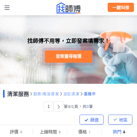
一鍵叫修
找師傅不用等，立即發案填需求！
發案獲得報價
清潔服務
廚房/衛浴清潔
浴缸清潔
基隆市
1
第0/1頁，
共
0
筆
篩選
地區
評價
上線時間
價格
熱門