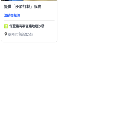
提供「沙發訂製」服務
洽談後報價
保聖簾清潔窗簾地毯沙發
基隆市
與其他5個
1
第1/1頁，
共
9
筆
精選基隆市沙發訂製師傅
幫助中心
我有建議