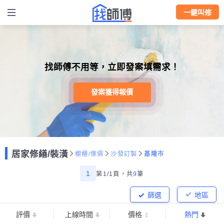
一鍵叫修
找師傅不用等，立即發案填需求！
發案獲得報價
居家修繕/裝潢
櫥櫃/傢俱
沙發訂製
基隆市
1
第1/1頁，
共
9
筆
篩選
地區
評價
上線時間
價格
熱門