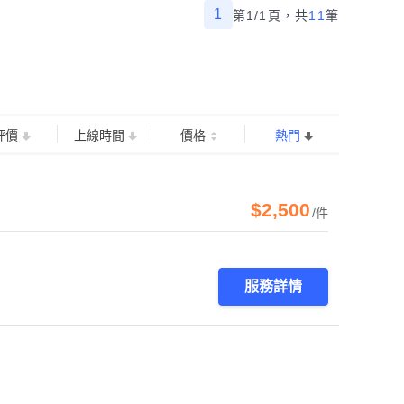
1
第1/1頁，
共
11
筆
評價
上線時間
價格
熱門
$2,500
/件
服務詳情