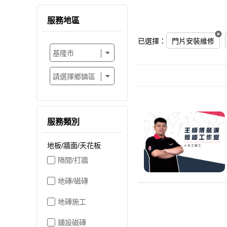
服務地區
已選擇：
門片安裝維修
服務類別
地板/牆面/天花板
隔間/打牆
地磚/磁磚
地磚施工
鋪設磁磚