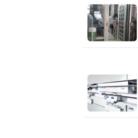
高架地板施工
輕鋼架/天花板
鑽孔/切割
泥作工程
木質裝潢
石材美容
噪音工程
油漆/壁紙
油漆粉刷
批土
房間油漆