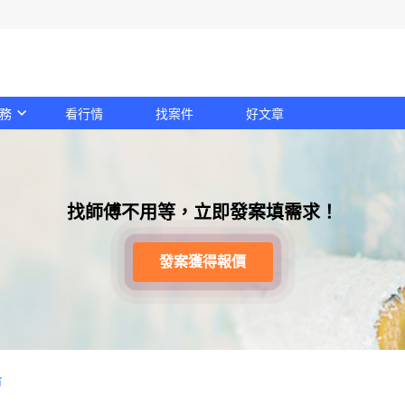
務
看行情
找案件
好文章
找師傅不用等，立即發案填需求！
發案獲得報價
市