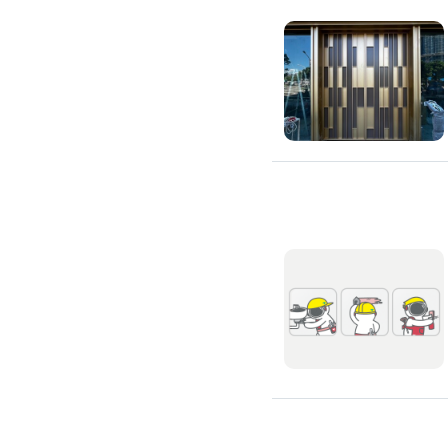
浴室油漆
壁紙施工
天花板壁紙施作
電視牆壁紙施作
文化石壁紙施作
大理石壁紙施作
清水模壁紙施作
門窗裝修
窗戶安裝維修
百葉窗裝修
鋁門窗裝修