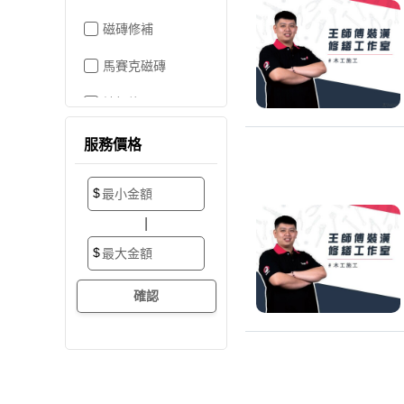
磁磚修補
馬賽克磁磚
地板施工
地板維修
服務價格
地板拋光打蠟
$
地板防滑施工
|
塑膠地板工程
$
實木地板
超耐磨地板
海島型木地板
卡扣式地板