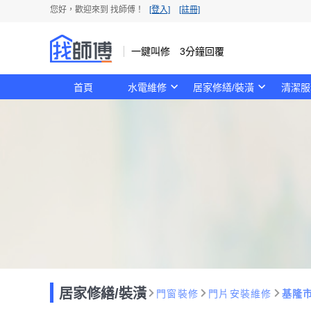
您好，歡迎來到 找師傅！
[登入]
[註冊]
一鍵叫修 3分鐘回覆
首頁
水電維修
居家修繕/裝潢
清潔服
居家修繕/裝潢
門窗裝修
門片安裝維修
基隆