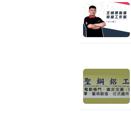
滲透硬化地坪
SPC石塑卡扣式地板
大理石地板裝潢
大理石工程
大理石維修
大理石地板清潔
水泥地板
防水地板
木地板打磨翻新
踢腳板施工
訂製地毯