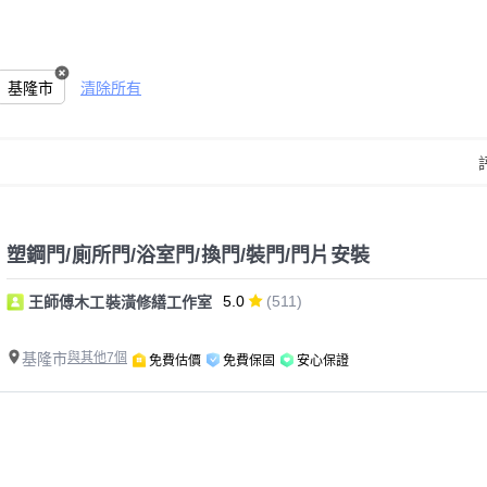
基隆市
清除所有
塑鋼門/廁所門/浴室門/換門/裝門/門片安裝
5.0
(511)
王師傅木工裝潢修繕工作室
基隆市
與其他7個
免費估價
免費保固
安心保證