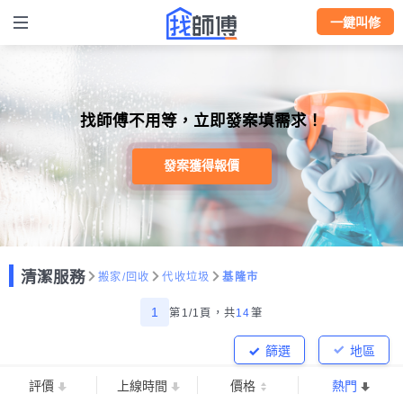
一鍵叫修
找師傅不用等，立即發案填需求！
發案獲得報價
清潔服務
搬家/回收
代收垃圾
基隆市
1
第1/1頁，
共
14
筆
篩選
地區
評價
上線時間
價格
熱門