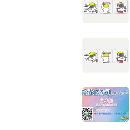
浴室油漆
壁紙施工
天花板壁紙施作
電視牆壁紙施作
文化石壁紙施作
大理石壁紙施作
清水模壁紙施作
門窗裝修
窗戶安裝維修
百葉窗裝修
鋁門窗裝修