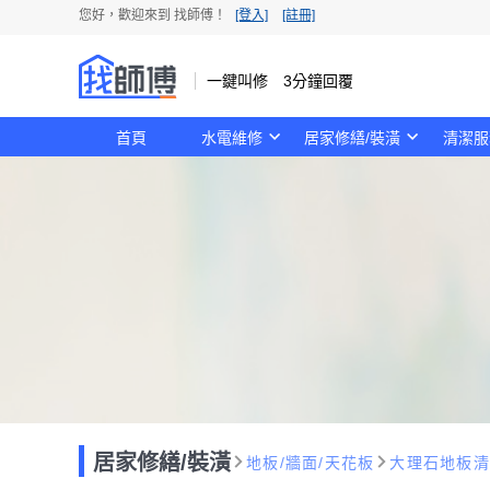
您好，歡迎來到 找師傅！
[登入]
[註冊]
一鍵叫修 3分鐘回覆
首頁
水電維修
居家修繕/裝潢
清潔服
居家修繕/裝潢
地板/牆面/天花板
大理石地板清