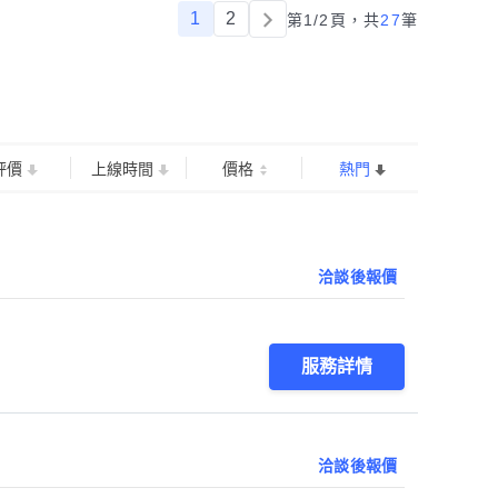
1
2
第1/2頁，
共
27
筆
評價
上線時間
價格
熱門
洽談後報價
服務詳情
洽談後報價