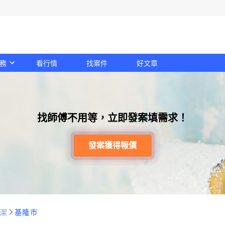
務
看行情
找案件
好文章
找師傅不用等，立即發案填需求！
發案獲得報價
潔
基隆市