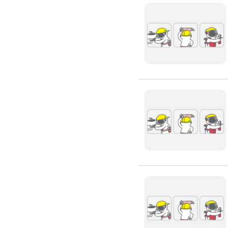
滲透硬化地坪
SPC石塑卡扣式地板
大理石地板裝潢
大理石工程
大理石維修
大理石地板清潔
水泥地板
防水地板
木地板打磨翻新
踢腳板施工
訂製地毯