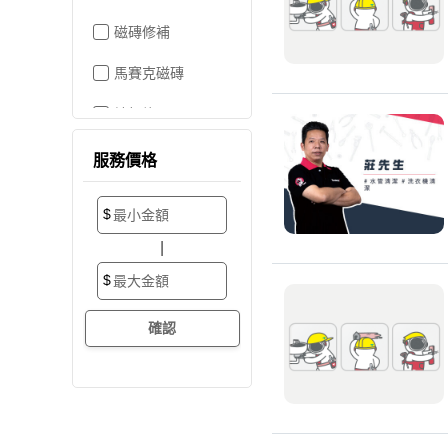
磁磚修補
馬賽克磁磚
地板施工
地板維修
服務價格
地板拋光打蠟
$
地板防滑施工
|
塑膠地板工程
$
實木地板
超耐磨地板
海島型木地板
卡扣式地板