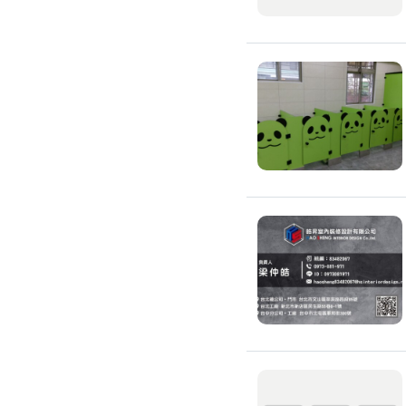
高架地板施工
輕鋼架/天花板
鑽孔/切割
泥作工程
木質裝潢
石材美容
噪音工程
油漆/壁紙
油漆粉刷
批土
房間油漆