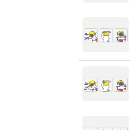
高架地板施工
輕鋼架/天花板
鑽孔/切割
泥作工程
木質裝潢
石材美容
噪音工程
油漆/壁紙
油漆粉刷
批土
房間油漆