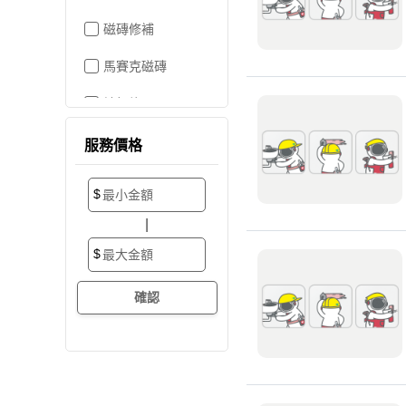
磁磚修補
馬賽克磁磚
地板施工
地板維修
服務價格
地板拋光打蠟
$
地板防滑施工
|
塑膠地板工程
$
實木地板
超耐磨地板
海島型木地板
卡扣式地板