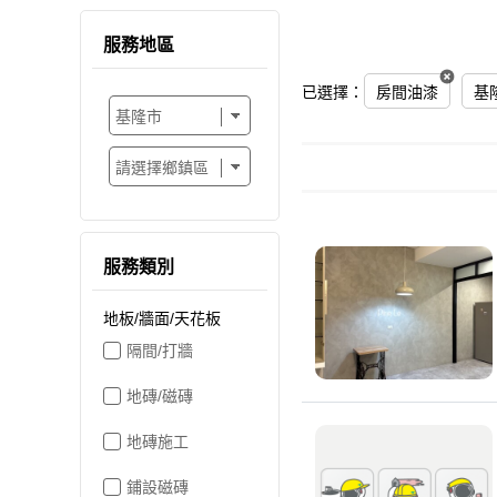
服務地區
已選擇：
房間油漆
基
服務類別
地板/牆面/天花板
隔間/打牆
地磚/磁磚
地磚施工
鋪設磁磚