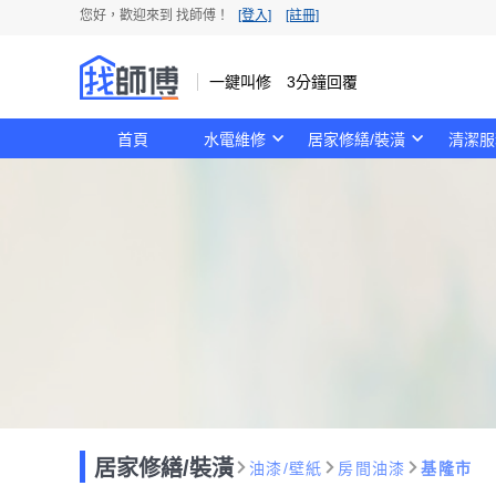
您好，歡迎來到 找師傅！
[登入]
[註冊]
一鍵叫修 3分鐘回覆
首頁
水電維修
居家修繕/裝潢
清潔服
居家修繕/裝潢
油漆/壁紙
房間油漆
基隆市