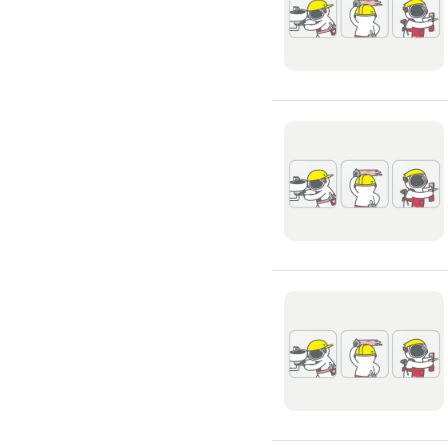
浴室油漆
壁紙施工
天花板壁紙施作
電視牆壁紙施作
文化石壁紙施作
大理石壁紙施作
清水模壁紙施作
門窗裝修
窗戶安裝維修
百葉窗裝修
鋁門窗裝修