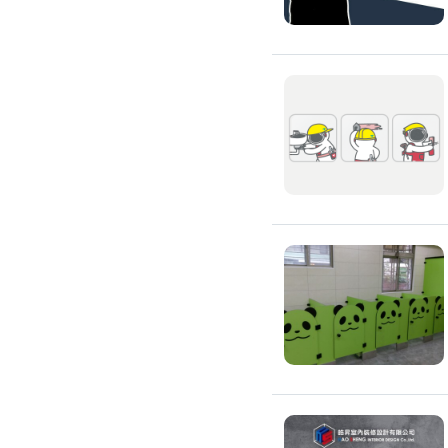
窗簾裝修
捲簾裝修
羅馬簾裝修
門片安裝維修
木門裝修
玻璃門裝修
浴室門裝修
塑膠拉門
拉門裝修
隔音門裝修
穀倉門裝修