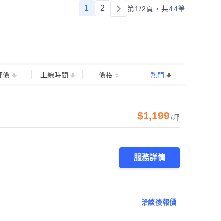
1
2
第1/2頁，
共
44
筆
評價
上線時間
價格
熱門
$1,199
/坪
服務詳情
洽談後報價