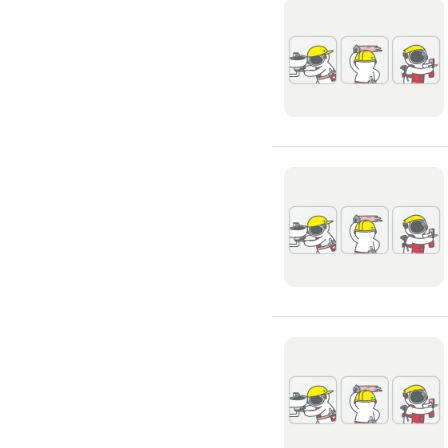
滲透硬化地坪
SPC石塑卡扣式地板
大理石地板裝潢
大理石工程
大理石維修
大理石地板清潔
水泥地板
防水地板
木地板打磨翻新
踢腳板施工
訂製地毯