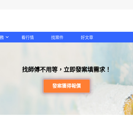
務
看行情
找案件
好文章
找師傅不用等，立即發案填需求！
發案獲得報價