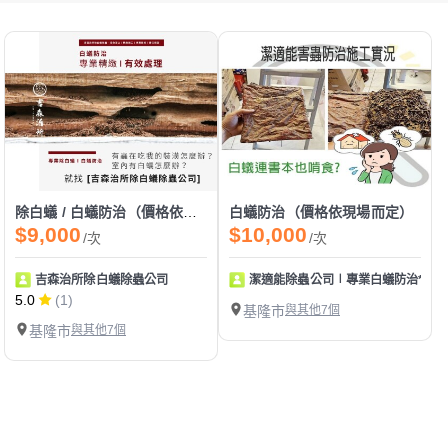
除白蟻 / 白蟻防治（價格依現場而定）
白蟻防治（價格依現場而定）
$9,000
$10,000
/次
/次
吉森治所除白蟻除蟲公司
潔適能除蟲公司∣專業白蟻防治*居家
5.0
(1)
基隆市
與其他7個
基隆市
與其他7個