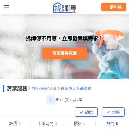
一鍵叫修
找師傅不用等，立即發案填需求！
發案獲得報價
清潔服務
防疫/除蟲/消毒
白蟻防治
基隆市
1
第1/1頁，
共
7
筆
篩選
地區
評價
上線時間
價格
熱門