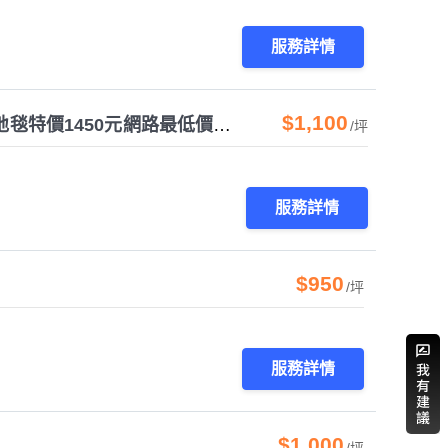
服務詳情
$1,100
[三群工班]滿鋪防燄地毯連工帶料做好每坪1100元方塊地毯特價1450元網路最低價服務迅速
/坪
服務詳情
$950
/坪
服務詳情
$1,000