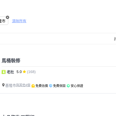
隆市
清除所有
馬桶裝修
5.0
(168)
老杜
基隆市
與其他4個
免費估價
免費保固
安心保證