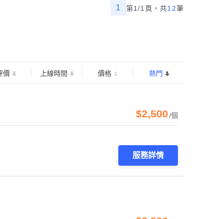
1
第1/1頁，
共
12
筆
評價
上線時間
價格
熱門
$2,500
/個
服務詳情