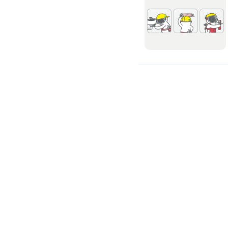
全戶式濾水器
廚具安裝
廚房裝修
流理台翻新
廚房水龍頭更換
廚房翻新
冷氣安裝維修
冷氣裝修
冷氣安裝
分離式冷氣安裝
窗型冷氣安裝
客服時間 09:00~18:00 (例假日除外)
線上詢問