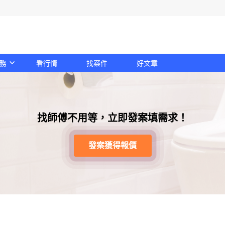
務
看行情
找案件
好文章
找師傅不用等，立即發案填需求！
發案獲得報價