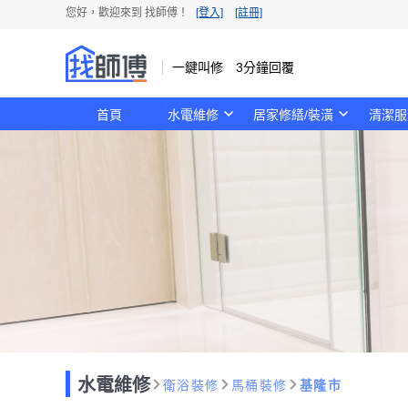
您好，歡迎來到 找師傅！
[登入]
[註冊]
一鍵叫修 3分鐘回覆
首頁
水電維修
居家修繕/裝潢
清潔服
水電維修
衛浴裝修
馬桶裝修
基隆市