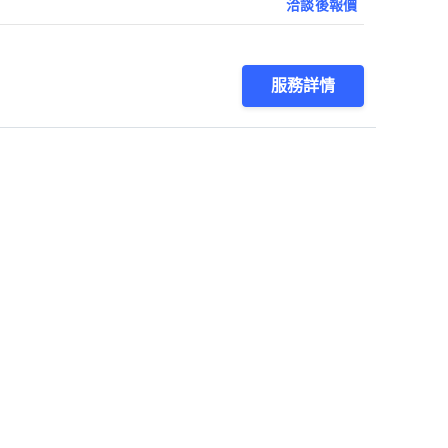
洽談後報價
服務詳情
1
第1/1頁，
共
12
筆
會員服務
關於我們
登入 /
註冊
關於找師傅
我的帳戶
網站公告