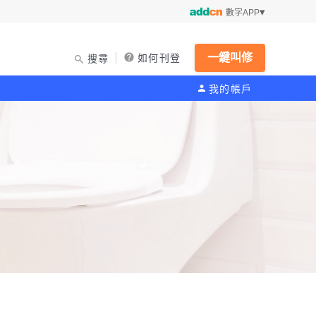
數字APP
一鍵叫修
如何刊登
搜尋
我的帳戶