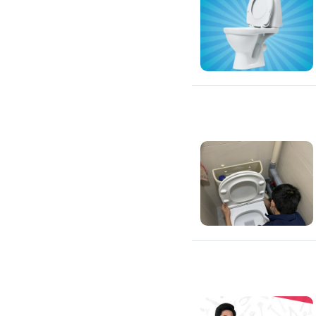
通水管
水管漏水處理
水管維修
太陽能發電裝置
水電行
補水管
衛浴裝修
馬桶裝修
通馬桶
修理馬桶堵塞
修理馬桶漏水