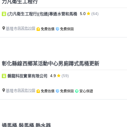
力凡衛生工程行
5.0
(64)
(力凡衛生工程行)[包通]專通水管和馬桶
基隆市
與其他20個
免費估價
免費保固
彰化縣線西鄉某活動中心男廁蹲式馬桶更新
4.9
(59)
磐龍科技實業有限公司
基隆市
與其他70個
免費估價
免費保固
安心保證
通馬桶,裝馬桶,熱水器