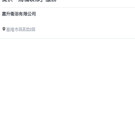
嘉升衛浴有限公司
基隆市
與其他9個
精選基隆市馬桶裝修師傅
業主專區
師傅專區
如何叫修
找案件
看行情