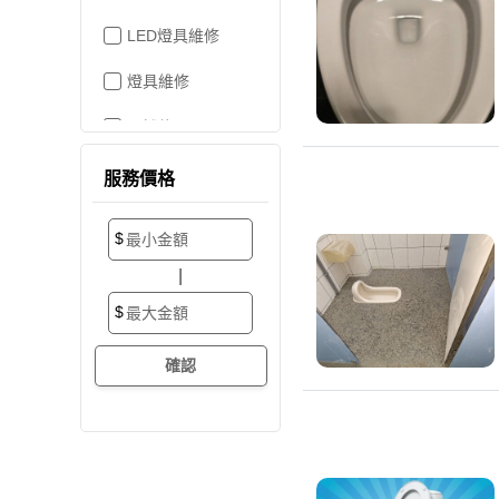
LED燈具維修
燈具維修
吊燈修理
家電維修
服務價格
洗衣機裝修
$
加壓/抽水馬達
|
抽水馬達
$
加壓馬達
開關/插座
電路配線
水管配置