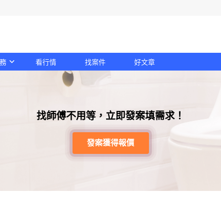
務
看行情
找案件
好文章
找師傅不用等，立即發案填需求！
發案獲得報價