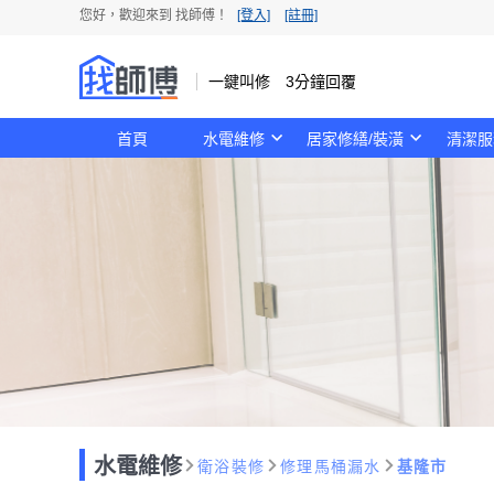
您好，歡迎來到 找師傅！
[登入]
[註冊]
一鍵叫修 3分鐘回覆
首頁
水電維修
居家修繕/裝潢
清潔服
水電維修
衛浴裝修
修理馬桶漏水
基隆市