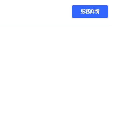
服務詳情
1
第1/1頁，
共
8
筆
會員服務
關於我們
登入 /
註冊
關於找師傅