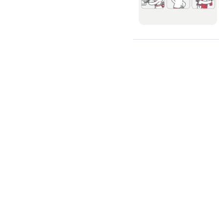
廚房裝修
洗碗機裝修
烘碗機裝修
瓦斯爐安裝
抽油煙機裝修
排油煙管安裝
瓦斯管線更換
淨水器/飲水機
飲水機裝修
飲水機保養
濾水器/淨水器安裝
客服時間 09:00~18:00 (例假日除外)
線上詢問