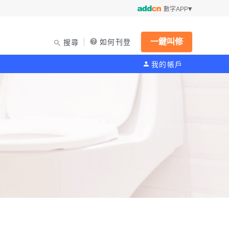
數字APP
一鍵叫修
如何刊登
搜尋
我的帳戶