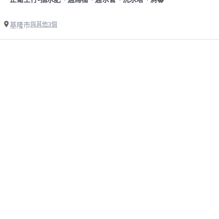
基隆市
與其他3個
精選基隆市修理馬桶漏水師傅
業主專區
師傅專區
如何叫修
找案件