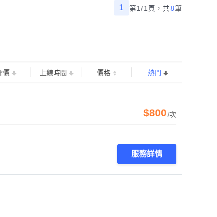
1
第1/1頁，
共
8
筆
評價
上線時間
價格
熱門
$800
/次
服務詳情