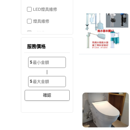
LED燈具維修
燈具維修
吊燈修理
家電維修
服務價格
洗衣機裝修
$
加壓/抽水馬達
|
抽水馬達
$
加壓馬達
開關/插座
電路配線
水管配置