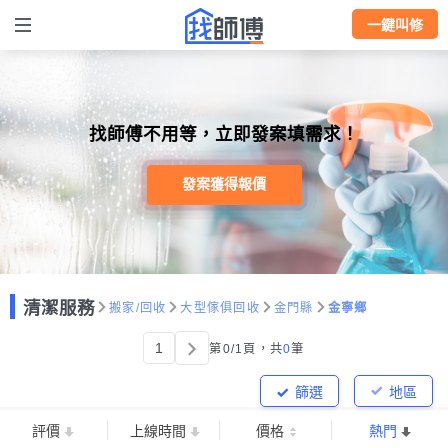
一鍵叫修
找師傅不用等，立即發案填需求！
發案獲得報價
清潔服務
搬家/回收
大型傢俱回收
金門縣
金寧鄉
1
第0/1頁，
共
0
筆
篩選
地區
評價
上線時間
價格
熱門