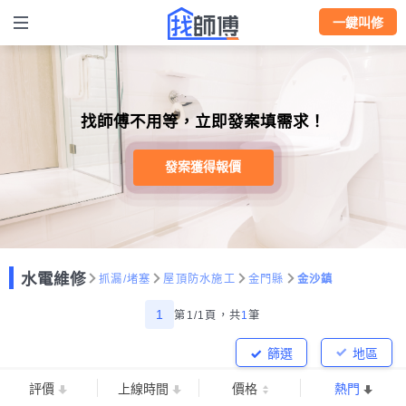
一鍵叫修
找師傅不用等，立即發案填需求！
發案獲得報價
水電維修
抓漏/堵塞
屋頂防水施工
金門縣
金沙鎮
1
第1/1頁，
共
1
筆
篩選
地區
評價
上線時間
價格
熱門