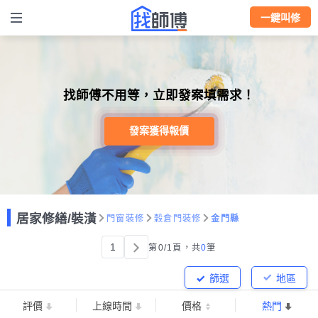
一鍵叫修
找師傅不用等，立即發案填需求！
發案獲得報價
居家修繕/裝潢
門窗裝修
穀倉門裝修
金門縣
1
第0/1頁，
共
0
筆
篩選
地區
評價
上線時間
價格
熱門