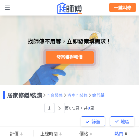
一鍵叫修
找師傅不用等，立即發案填需求！
發案獲得報價
居家修繕/裝潢
門窗裝修
浴室門裝修
金門縣
1
第0/1頁，
共
0
筆
篩選
地區
評價
上線時間
價格
熱門