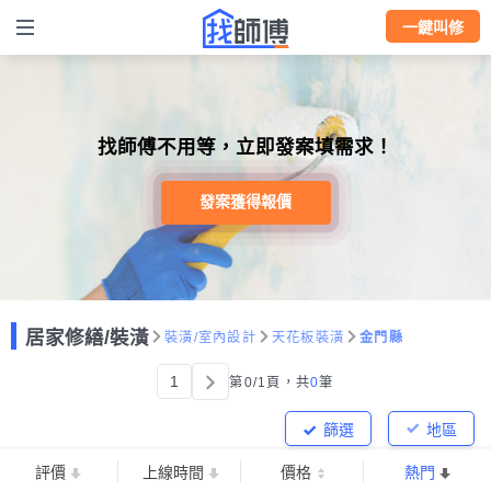
一鍵叫修
找師傅不用等，立即發案填需求！
發案獲得報價
居家修繕/裝潢
裝潢/室內設計
天花板裝潢
金門縣
1
第0/1頁，
共
0
筆
篩選
地區
評價
上線時間
價格
熱門