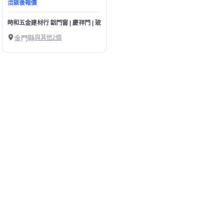
洽談後報價
時和五金建材行 鋁門窗 | 慶祥門 | 玻璃 | 浴廁搗擺 | 南亞塑鋼門窗 金門經銷商
金門縣
與其他2個