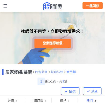
一鍵叫修
找師傅不用等，立即發案填需求！
發案獲得報價
居家修繕/裝潢
門窗裝修
玻璃裝修
金門縣
1
第1/1頁，
共
3
筆
篩選
地區
評價
上線時間
價格
熱門