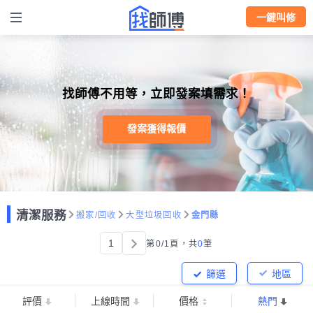
一鍵叫修
找師傅不用等，立即發案填需求！
發案獲得報價
清潔服務
搬家/回收
大型垃圾回收
金門縣
1
第0/1頁，
共
0
筆
篩選
地區
評價
上線時間
價格
熱門