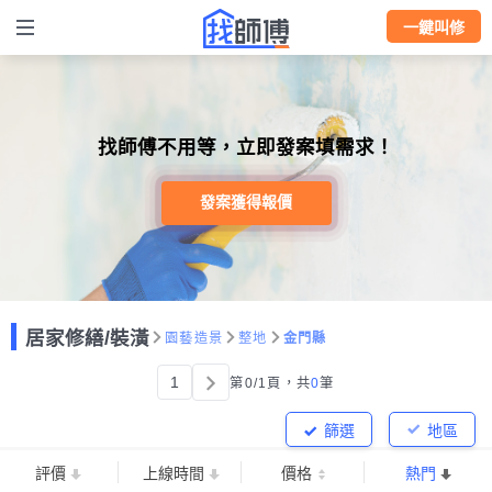
一鍵叫修
找師傅不用等，立即發案填需求！
發案獲得報價
居家修繕/裝潢
園藝造景
整地
金門縣
1
第0/1頁，
共
0
筆
篩選
地區
評價
上線時間
價格
熱門