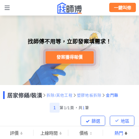
一鍵叫修
找師傅不用等，立即發案填需求！
發案獲得報價
居家修繕/裝潢
拆除/其他工程
塑膠地板拆除
金門縣
1
第1/1頁，
共
1
筆
篩選
地區
評價
上線時間
價格
熱門