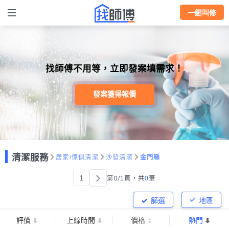
一鍵叫修
找師傅不用等，立即發案填需求！
發案獲得報價
清潔服務
居家/傢俱清潔
沙發清潔
金門縣
1
第0/1頁，
共
0
筆
篩選
地區
評價
上線時間
價格
熱門