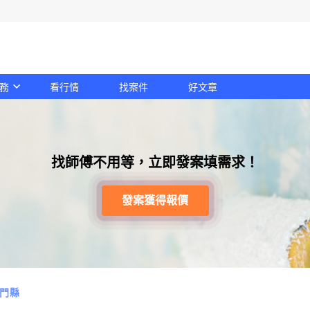
務
看行情
找案件
好文章
找師傅不用等，立即發案填需求！
發案獲得報價
門縣