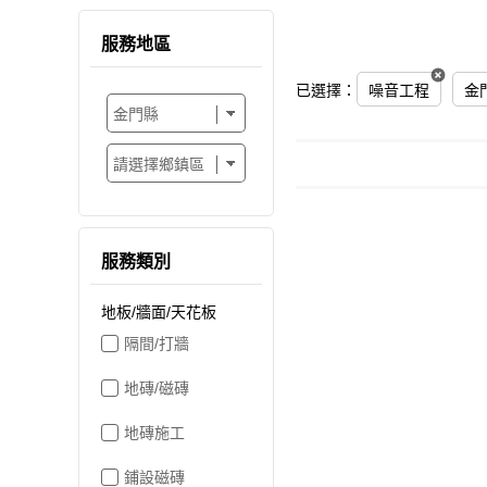
服務地區
已選擇：
噪音工程
金
服務類別
地板/牆面/天花板
隔間/打牆
地磚/磁磚
地磚施工
鋪設磁磚