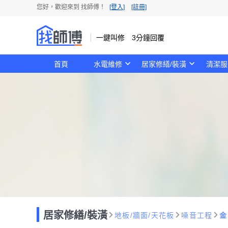
您好，歡迎來到 找師傅！
[登入]
[註冊]
一鍵叫修 3分鐘回覆
首頁
水電維修
居家修繕/裝潢
清潔服
居家修繕/裝潢
地板/牆面/天花板
噪音工程
金