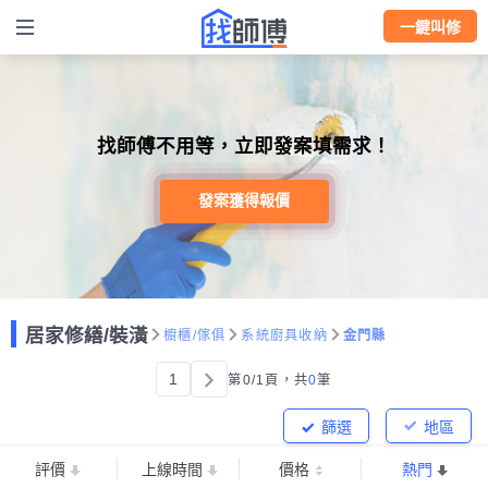
一鍵叫修
找師傅不用等，立即發案填需求！
發案獲得報價
居家修繕/裝潢
櫥櫃/傢俱
系統廚具收納
金門縣
1
第0/1頁，
共
0
筆
篩選
地區
評價
上線時間
價格
熱門